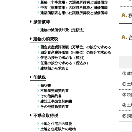
新築（非事業用）の譲渡所得税と減価償却
中古（非事業用）の譲渡所得税と減価償却
建築価額表を用いた譲渡所得税と減価償却
A.
減価償却
建物の減価償却費（定額法）
A.
建物の消費税
固定資産税評価額（万単位）の按分で求める
固定資産税評価額（円単位）の按分で求める
任意の按分で求める（税別）
任意の按分で求める（税込み）
建物額から求める
① 
印紙税
② 
領収書
不動産売買契約書
③ 
その他契約書
建設工事請負契約書
④ 
その他請負契約書
不動産取得税
⑤ 
土地と住宅用の建物
土地と住宅以外の建物