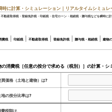
瞬時に計算・シミュレーション｜リアルタイムシミュレ
・不動産取得税・登録免許税・印紙税・住宅ローン・相続税・贈与税などを瞬時に計
消費税
印紙税
不動産取得税
登録免許税
贈与税・相続税
建物
定額法）
産税評価額（万単位）
産税評価額（円単位）
按分で求める（税別）
按分で求める（税込
から求める
領収書
不動産売買契約書
その他契約書
建設工事請負契約書
その他請負契約書
土地と住宅用の建物
土地と住宅以外の建物
土地
土地と住宅用の建物
土地と住宅以外の建物
土地
贈与税の計算
一次相続
建物の
建物の
建物
で求める
で求める
別 再
再調
価格
物の消費税［任意の按分で求める（税別）］の計算・シ
売買価格（土地と建物）は?
土地の按分比率は?
消費税額は、