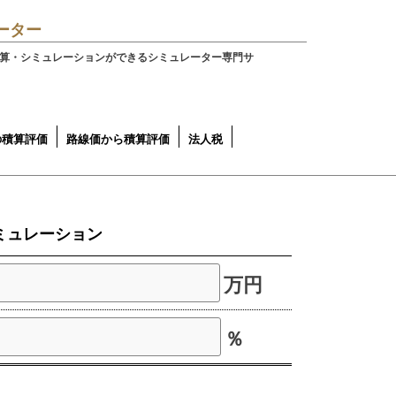
ーター
算・シミュレーションができるシミュレーター専門サ
の積算評価
路線価から積算評価
法人税
積算評価（令和6年 地域
積算評価（令和5年 全国
の評価（譲渡所得の取得
一方路線
側方路線（角地）
側方路線（準角地）
二方路線
法人税・法人住民税・法人事
調達価格）
達価格）
計算用）
業税〈ベータ版〉
ミュレーション
万円
％