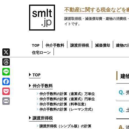
Skip
不動産に関する税金などを
to
譲渡取得税・減価償却費・建物の消費税
content
イトです。
TOP
仲介手数料
譲渡所得税
減価償却
建物の
住宅ローン
仲介手数料の計算（速算式）
仲介手数料の計算（速算式）
仲介手数料の計算（料率任
仲介手数料の計算（レーマン
譲渡所得税（シンプル版）の
新築（非事業用）の譲渡所得
中古（非事業用）の譲渡所得
中古（非事業用）の建築価額
建物の減価償却費（
固定資
固定資
任意の
任意の
建物額
X
万単位
円単位
意）
方式）
計算
税と減価償却
税と減価償却
表を用いた譲渡所得税と減価
の按分
の按分
み）
元利均等｜簡素版
償却
Threads
TOP
建
Line
仲介手数料
Facebook
Q.
仲介手数料の計算（速算式）万単位
Pocket
仲介手数料の計算（速算式）円単位
仲介手数料の計算（料率任意）
Print
Q.
仲介手数料の計算（レーマン方式）
譲渡所得税
A.
譲渡所得税（シンプル版）の計算