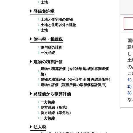
土地
登録免許税
土地と住宅用の建物
土地と住宅以外の建物
土地
贈与税・相続税
国
建
贈与税の計算
一次相続
し
土
建物の積算評価
の
建物の積算評価（令和6年 地域別 再調達価
こ
格）
建物の積算評価（令和5年 全国 再調達価格）
1
建物の評価（譲渡所得の取得価格計算用）
2
3
路線価から積算評価
な
一方路線
側方路線（角地）
側方路線（準角地）
二方路線
法人税